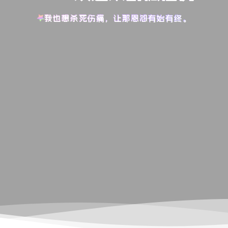
我也想杀死伤痛，让那恩怨有始有终。